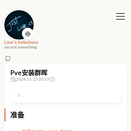
🍥
Linx's Solutions
record something
Pve安装群晖
2024-11-23 20:53
准备