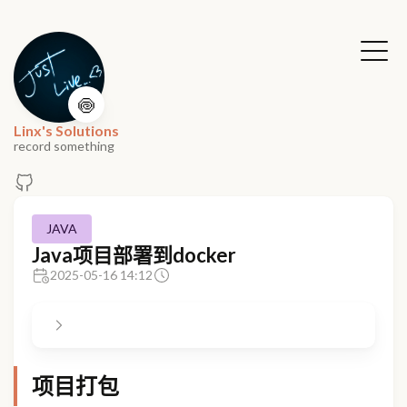
🍥
Linx's Solutions
record something
JAVA
Java项目部署到docker
2025-05-16 14:12
项目打包