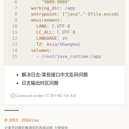
- 
"9089:9089"
working_dir
:
/app
entrypoint
:
[
"java"
,
"-Dfile.encoding=
environment
:
LANG
:
C.UTF-8
LC_ALL
:
C.UTF-8
LANGUAGE
:
zh
TZ
:
Asia/Shanghai
volumes
:
- 
/root/java_runtime:/app
解决日志/某些接口中文乱码问题
日志输出时区问题
Licensed under CC BY-NC-SA 4.0
© 2013 - 2026 Linx
记录平时瞎折腾遇到的各种问题, 方便查找