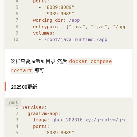
ports
:
- 
"8089:8089"
- 
"9089:9089"
working_dir
:
/app
entrypoint
:
[
"java"
,
"-jar"
,
"/app/ba
volumes
:
- 
/root/java_runtime:/app
这样只要jar丢到目录, 然后
docker compose
即可
restart
202508更新
yaml
services
:
graalvm-app
:
image
:
ghcr.202816.xyz/graalvm/graalv
ports
:
- 
"8089:8089"